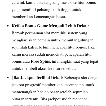
cara ini, kamu bisa langsung masuk ke fitur bonus
yang memiliki peluang lebih tinggi untuk
memberikan kemenangan besar.
Ketika Bonus Game Menjadi Lebih Dekat
:
Banyak permainan slot memiliki sistem yang
mengharuskan pemain untuk memutar gulungan
sejumlah kali sebelum mencapai fitur bonus. Jika
kamu merasa sudah mendekati pencapaian fitur
Free Spins
bonus atau
, ini mungkin saat yang tepat
untuk membeli akses ke fitur tersebut.
Jika Jackpot Terlihat Dekat
: Beberapa slot dengan
jackpot progresif memberikan kesempatan untuk
memenangkan hadiah besar setelah sejumlah
putaran tertentu. Jika jackpot sudah mencapai
jumlah yang besar dan kamu merasa beruntung,