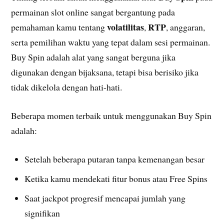
permainan slot online sangat bergantung pada
volatilitas
RTP
pemahaman kamu tentang
,
, anggaran,
serta pemilihan waktu yang tepat dalam sesi permainan.
Buy Spin adalah alat yang sangat berguna jika
digunakan dengan bijaksana, tetapi bisa berisiko jika
tidak dikelola dengan hati-hati.
Beberapa momen terbaik untuk menggunakan Buy Spin
adalah:
Setelah beberapa putaran tanpa kemenangan besar
Ketika kamu mendekati fitur bonus atau Free Spins
Saat jackpot progresif mencapai jumlah yang
signifikan