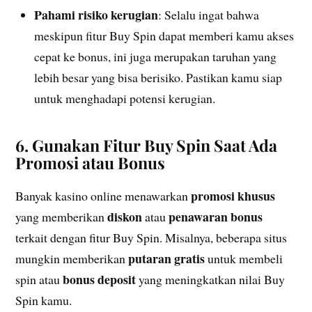
Pahami risiko kerugian
: Selalu ingat bahwa
meskipun fitur Buy Spin dapat memberi kamu akses
cepat ke bonus, ini juga merupakan taruhan yang
lebih besar yang bisa berisiko. Pastikan kamu siap
untuk menghadapi potensi kerugian.
6. Gunakan Fitur Buy Spin Saat Ada
Promosi atau Bonus
promosi khusus
Banyak kasino online menawarkan
diskon
penawaran bonus
yang memberikan
atau
terkait dengan fitur Buy Spin. Misalnya, beberapa situs
putaran gratis
mungkin memberikan
untuk membeli
bonus deposit
spin atau
yang meningkatkan nilai Buy
Spin kamu.