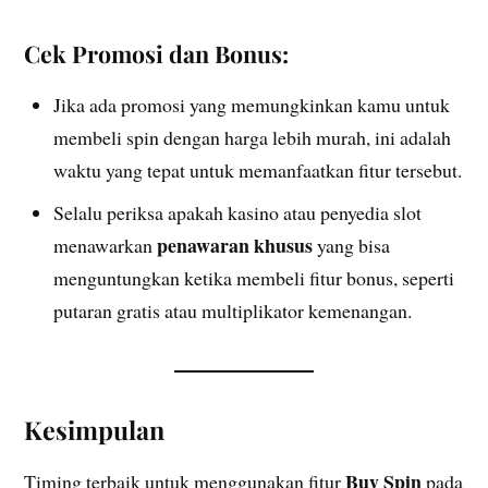
Cek Promosi dan Bonus
:
Jika ada promosi yang memungkinkan kamu untuk
membeli spin dengan harga lebih murah, ini adalah
waktu yang tepat untuk memanfaatkan fitur tersebut.
Selalu periksa apakah kasino atau penyedia slot
penawaran khusus
menawarkan
yang bisa
menguntungkan ketika membeli fitur bonus, seperti
putaran gratis atau multiplikator kemenangan.
Kesimpulan
Buy Spin
Timing terbaik untuk menggunakan fitur
pada