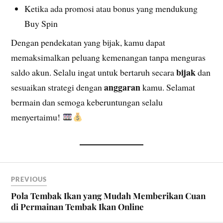
Ketika ada promosi atau bonus yang mendukung
Buy Spin
Dengan pendekatan yang bijak, kamu dapat
memaksimalkan peluang kemenangan tanpa menguras
bijak
saldo akun. Selalu ingat untuk bertaruh secara
dan
anggaran
sesuaikan strategi dengan
kamu. Selamat
bermain dan semoga keberuntungan selalu
menyertaimu!
PREVIOUS
Pola Tembak Ikan yang Mudah Memberikan Cuan
di Permainan Tembak Ikan Online