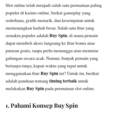
Slot online telah menjadi salah satu permainan paling
populer di kasino online, berkat gameplay yang
sederhana, grafik menarik, dan kesempatan untuk
memenangkan hadiah besar. Salah satu fitur yang
Buy Spin
semakin populer adalah
, di mana pemain
dapat membeli akses langsung ke fitur bonus atau
putaran gratis, tanpa perlu menunggu atau memutar
gulungan secara acak. Namun, banyak pemain yang
bertanya-tanya, kapan waktu yang tepat untuk
Buy Spin
menggunakan fitur
ini? Untuk itu, berikut
timing terbaik
adalah panduan tentang
untuk
Buy Spin
melakukan
pada permainan slot online.
1. Pahami Konsep Buy Spin