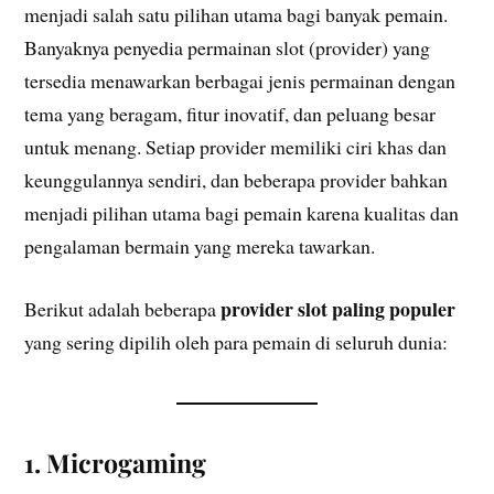
menjadi salah satu pilihan utama bagi banyak pemain.
Banyaknya penyedia permainan slot (provider) yang
tersedia menawarkan berbagai jenis permainan dengan
tema yang beragam, fitur inovatif, dan peluang besar
untuk menang. Setiap provider memiliki ciri khas dan
keunggulannya sendiri, dan beberapa provider bahkan
menjadi pilihan utama bagi pemain karena kualitas dan
pengalaman bermain yang mereka tawarkan.
provider slot paling populer
Berikut adalah beberapa
yang sering dipilih oleh para pemain di seluruh dunia:
1. Microgaming