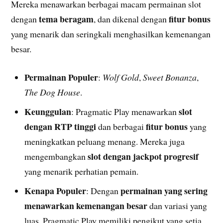
Mereka menawarkan berbagai macam permainan slot
tema beragam
fitur bonus
dengan
, dan dikenal dengan
yang menarik dan seringkali menghasilkan kemenangan
besar.
Permainan Populer
:
Wolf Gold
,
Sweet Bonanza
,
The Dog House
.
Keunggulan
slot
: Pragmatic Play menawarkan
dengan RTP tinggi
fitur bonus
dan berbagai
yang
meningkatkan peluang menang. Mereka juga
slot dengan jackpot progresif
mengembangkan
yang menarik perhatian pemain.
Kenapa Populer
permainan yang sering
: Dengan
menawarkan kemenangan besar
dan variasi yang
luas, Pragmatic Play memiliki pengikut yang setia