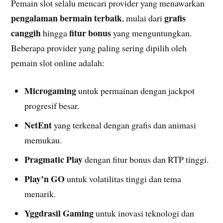
Pemain slot selalu mencari provider yang menawarkan
pengalaman bermain terbaik
grafis
, mulai dari
canggih
fitur bonus
hingga
yang menguntungkan.
Beberapa provider yang paling sering dipilih oleh
pemain slot online adalah:
Microgaming
untuk permainan dengan jackpot
progresif besar.
NetEnt
yang terkenal dengan grafis dan animasi
memukau.
Pragmatic Play
dengan fitur bonus dan RTP tinggi.
Play’n GO
untuk volatilitas tinggi dan tema
menarik.
Yggdrasil Gaming
untuk inovasi teknologi dan