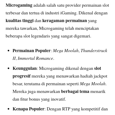
Microgaming
adalah salah satu provider permainan slot
terbesar dan tertua di industri iGaming. Dikenal dengan
kualitas tinggi
keragaman permainan
dan
yang
mereka tawarkan, Microgaming telah menciptakan
beberapa slot legendaris yang sangat digemari.
Permainan Populer
:
Mega Moolah
,
Thunderstruck
II
,
Immortal Romance
.
Keunggulan
slot
: Microgaming dikenal dengan
progresif
mereka yang menawarkan hadiah jackpot
besar, terutama di permainan seperti
Mega Moolah
.
berbagai tema
Mereka juga menawarkan
menarik
dan fitur bonus yang inovatif.
Kenapa Populer
: Dengan RTP yang kompetitif dan