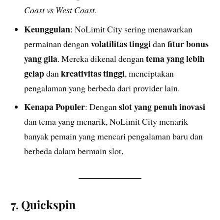
Coast vs West Coast
.
Keunggulan
: NoLimit City sering menawarkan
volatilitas tinggi
fitur bonus
permainan dengan
dan
yang gila
tema yang lebih
. Mereka dikenal dengan
gelap
kreativitas tinggi
dan
, menciptakan
pengalaman yang berbeda dari provider lain.
Kenapa Populer
slot yang penuh inovasi
: Dengan
dan tema yang menarik, NoLimit City menarik
banyak pemain yang mencari pengalaman baru dan
berbeda dalam bermain slot.
7. Quickspin