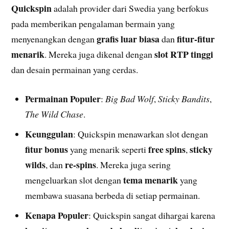
Quickspin
adalah provider dari Swedia yang berfokus
pada memberikan pengalaman bermain yang
grafis luar biasa
fitur-fitur
menyenangkan dengan
dan
menarik
slot RTP tinggi
. Mereka juga dikenal dengan
dan desain permainan yang cerdas.
Permainan Populer
:
Big Bad Wolf
,
Sticky Bandits
,
The Wild Chase
.
Keunggulan
: Quickspin menawarkan slot dengan
fitur bonus
free spins
sticky
yang menarik seperti
,
wilds
re-spins
, dan
. Mereka juga sering
tema menarik
mengeluarkan slot dengan
yang
membawa suasana berbeda di setiap permainan.
Kenapa Populer
: Quickspin sangat dihargai karena