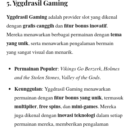
5. Yggdrasil Gaming
Yggdrasil Gaming
adalah provider slot yang dikenal
grafis canggih
fitur bonus inovatif
dengan
dan
.
tema
Mereka menawarkan berbagai permainan dengan
yang unik
, serta menawarkan pengalaman bermain
yang sangat visual dan menarik.
Permainan Populer
:
Vikings Go Berzerk
,
Holmes
and the Stolen Stones
,
Valley of the Gods
.
Keunggulan
: Yggdrasil Gaming menawarkan
fitur bonus yang unik
permainan dengan
, termasuk
multiplier
free spins
mini-games
,
, dan
. Mereka
inovasi teknologi
juga dikenal dengan
dalam setiap
permainan mereka, memberikan pengalaman