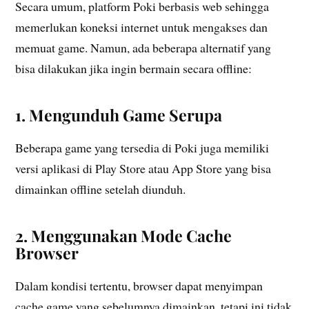
Secara umum, platform Poki berbasis web sehingga
memerlukan koneksi internet untuk mengakses dan
memuat game. Namun, ada beberapa alternatif yang
bisa dilakukan jika ingin bermain secara offline:
1. Mengunduh Game Serupa
Beberapa game yang tersedia di Poki juga memiliki
versi aplikasi di Play Store atau App Store yang bisa
dimainkan offline setelah diunduh.
2. Menggunakan Mode Cache
Browser
Dalam kondisi tertentu, browser dapat menyimpan
cache game yang sebelumnya dimainkan, tetapi ini tidak