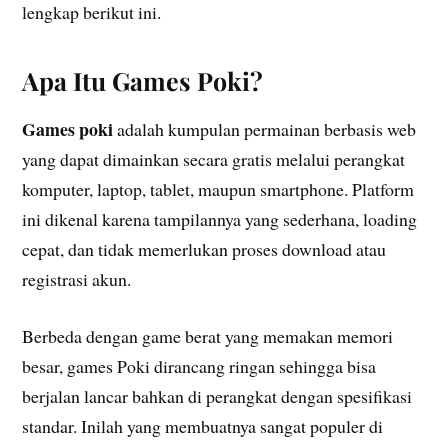
lengkap berikut ini.
Apa Itu Games Poki?
Games poki
adalah kumpulan permainan berbasis web
yang dapat dimainkan secara gratis melalui perangkat
komputer, laptop, tablet, maupun smartphone. Platform
ini dikenal karena tampilannya yang sederhana, loading
cepat, dan tidak memerlukan proses download atau
registrasi akun.
Berbeda dengan game berat yang memakan memori
besar, games Poki dirancang ringan sehingga bisa
berjalan lancar bahkan di perangkat dengan spesifikasi
standar. Inilah yang membuatnya sangat populer di