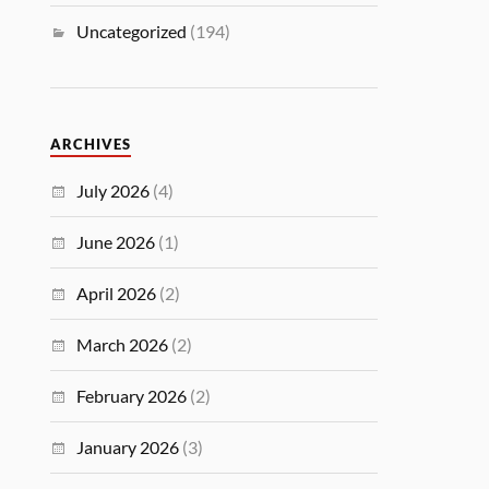
Uncategorized
(194)
ARCHIVES
July 2026
(4)
June 2026
(1)
April 2026
(2)
March 2026
(2)
February 2026
(2)
January 2026
(3)