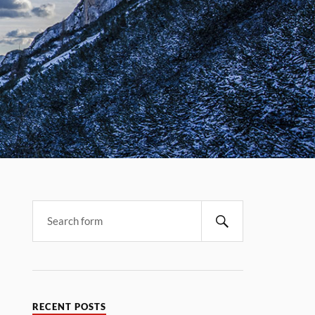
RECENT POSTS