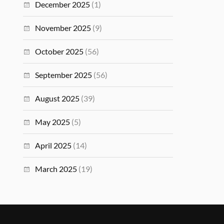
December 2025
(1)
November 2025
(9)
October 2025
(56)
September 2025
(56)
August 2025
(39)
May 2025
(5)
April 2025
(14)
March 2025
(19)