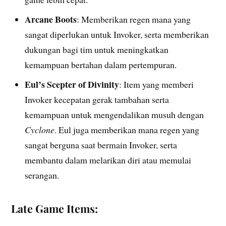
Arcane Boots
: Memberikan regen mana yang
sangat diperlukan untuk Invoker, serta memberikan
dukungan bagi tim untuk meningkatkan
kemampuan bertahan dalam pertempuran.
Eul’s Scepter of Divinity
: Item yang memberi
Invoker kecepatan gerak tambahan serta
kemampuan untuk mengendalikan musuh dengan
Cyclone
. Eul juga memberikan mana regen yang
sangat berguna saat bermain Invoker, serta
membantu dalam melarikan diri atau memulai
serangan.
Late Game Items: