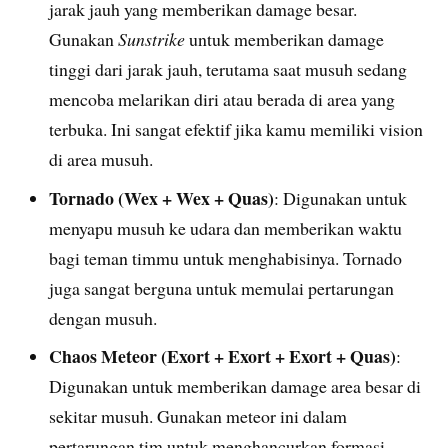
jarak jauh yang memberikan damage besar.
Gunakan
Sunstrike
untuk memberikan damage
tinggi dari jarak jauh, terutama saat musuh sedang
mencoba melarikan diri atau berada di area yang
terbuka. Ini sangat efektif jika kamu memiliki vision
di area musuh.
Tornado (Wex + Wex + Quas)
: Digunakan untuk
menyapu musuh ke udara dan memberikan waktu
bagi teman timmu untuk menghabisinya. Tornado
juga sangat berguna untuk memulai pertarungan
dengan musuh.
Chaos Meteor (Exort + Exort + Exort + Quas)
:
Digunakan untuk memberikan damage area besar di
sekitar musuh. Gunakan meteor ini dalam
pertarungan tim untuk menghancurkan formasi