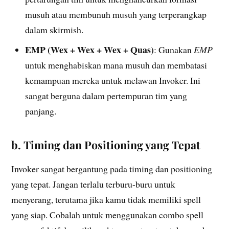
musuh atau membunuh musuh yang terperangkap
dalam skirmish.
EMP (Wex + Wex + Wex + Quas)
: Gunakan
EMP
untuk menghabiskan mana musuh dan membatasi
kemampuan mereka untuk melawan Invoker. Ini
sangat berguna dalam pertempuran tim yang
panjang.
b. Timing dan Positioning yang Tepat
Invoker sangat bergantung pada timing dan positioning
yang tepat. Jangan terlalu terburu-buru untuk
menyerang, terutama jika kamu tidak memiliki spell
yang siap. Cobalah untuk menggunakan combo spell