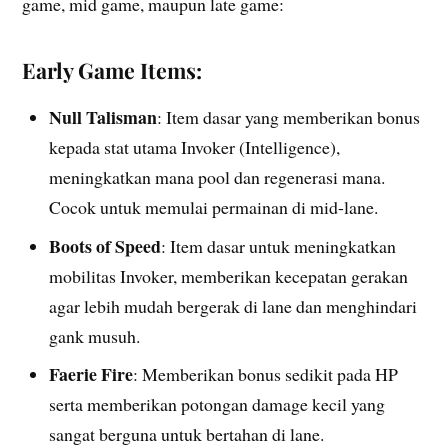
game, mid game, maupun late game:
Early Game Items:
Null Talisman
: Item dasar yang memberikan bonus
kepada stat utama Invoker (Intelligence),
meningkatkan mana pool dan regenerasi mana.
Cocok untuk memulai permainan di mid-lane.
Boots of Speed
: Item dasar untuk meningkatkan
mobilitas Invoker, memberikan kecepatan gerakan
agar lebih mudah bergerak di lane dan menghindari
gank musuh.
Faerie Fire
: Memberikan bonus sedikit pada HP
serta memberikan potongan damage kecil yang
sangat berguna untuk bertahan di lane.