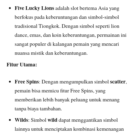
Five Lucky Lions
adalah slot bertema Asia yang
berfokus pada keberuntungan dan simbol-simbol
tradisional Tiongkok. Dengan simbol seperti lion
dance, emas, dan koin keberuntungan, permainan ini
sangat populer di kalangan pemain yang mencari
nuansa mistik dan keberuntungan.
Fitur Utama:
Free Spins
scatter
: Dengan mengumpulkan simbol
,
pemain bisa memicu fitur Free Spins, yang
memberikan lebih banyak peluang untuk menang
tanpa biaya tambahan.
Wilds
wild
: Simbol
dapat menggantikan simbol
lainnya untuk menciptakan kombinasi kemenangan