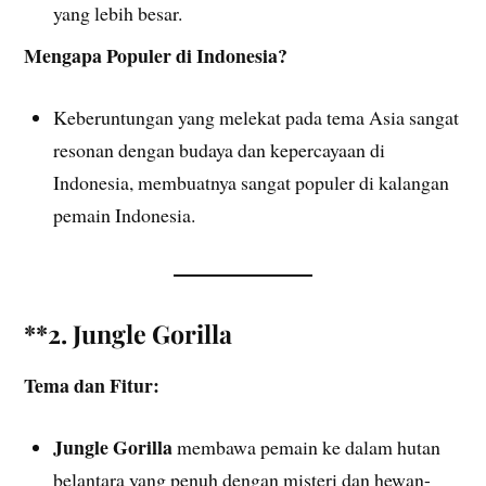
yang lebih besar.
Mengapa Populer di Indonesia?
Keberuntungan yang melekat pada tema Asia sangat
resonan dengan budaya dan kepercayaan di
Indonesia, membuatnya sangat populer di kalangan
pemain Indonesia.
**2.
Jungle Gorilla
Tema dan Fitur:
Jungle Gorilla
membawa pemain ke dalam hutan
belantara yang penuh dengan misteri dan hewan-