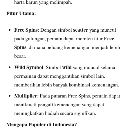
harta karun yang melimpah.
Fitur Utama:
Free Spins
scatter
: Dengan simbol
yang muncul
Free
pada gulungan, pemain dapat memicu fitur
Spins
, di mana peluang kemenangan menjadi lebih
besar.
Wild Symbol
wild
: Simbol
yang muncul selama
permainan dapat menggantikan simbol lain,
memberikan lebih banyak kombinasi kemenangan.
Multiplier
: Pada putaran Free Spins, pemain dapat
menikmati pengali kemenangan yang dapat
meningkatkan hadiah secara signifikan.
Mengapa Populer di Indonesia?