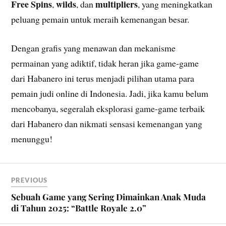
Free Spins
wilds
multipliers
,
, dan
, yang meningkatkan
peluang pemain untuk meraih kemenangan besar.
Dengan grafis yang menawan dan mekanisme
permainan yang adiktif, tidak heran jika game-game
dari Habanero ini terus menjadi pilihan utama para
pemain judi online di Indonesia. Jadi, jika kamu belum
mencobanya, segeralah eksplorasi game-game terbaik
dari Habanero dan nikmati sensasi kemenangan yang
menunggu!
PREVIOUS
Sebuah Game yang Sering Dimainkan Anak Muda
di Tahun 2025: “Battle Royale 2.0”