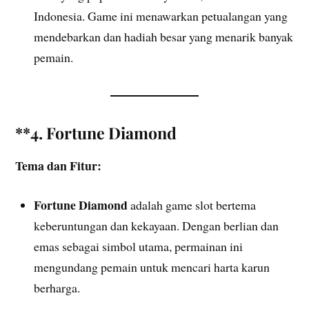
Indonesia. Game ini menawarkan petualangan yang
mendebarkan dan hadiah besar yang menarik banyak
pemain.
**4.
Fortune Diamond
Tema dan Fitur:
Fortune Diamond
adalah game slot bertema
keberuntungan dan kekayaan. Dengan berlian dan
emas sebagai simbol utama, permainan ini
mengundang pemain untuk mencari harta karun
berharga.