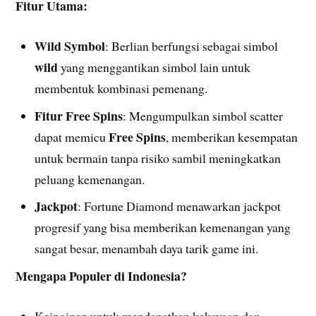
Fitur Utama:
Wild Symbol
: Berlian berfungsi sebagai simbol
wild
yang menggantikan simbol lain untuk
membentuk kombinasi pemenang.
Fitur Free Spins
: Mengumpulkan simbol scatter
Free Spins
dapat memicu
, memberikan kesempatan
untuk bermain tanpa risiko sambil meningkatkan
peluang kemenangan.
Jackpot
: Fortune Diamond menawarkan jackpot
progresif yang bisa memberikan kemenangan yang
sangat besar, menambah daya tarik game ini.
Mengapa Populer di Indonesia?