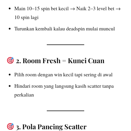
Main 10–15 spin bet kecil → Naik 2–3 level bet →
10 spin lagi
Turunkan kembali kalau deadspin mulai muncul
2. Room Fresh = Kunci Cuan
Pilih room dengan win kecil tapi sering di awal
Hindari room yang langsung kasih scatter tanpa
perkalian
3. Pola Pancing Scatter