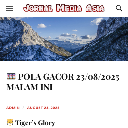
POLA GACOR 23/08/2025
MALAM INI
ADMIN
AUGUST 23, 2025
Tiger’s Glory